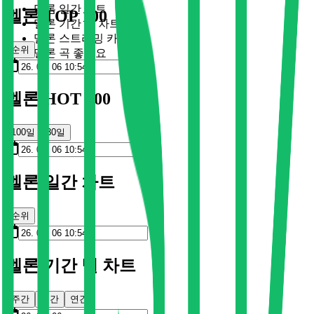
멜론 일간 차트
멜론 TOP 100
멜론 기간 별 차트
멜론 스트리밍 카드
순위
멜론 곡 좋아요
멜론 HOT 100
100일
30일
멜론 일간 차트
순위
멜론 기간 별 차트
주간
월간
연간