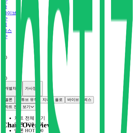
0
P
바
바이브
0
P
벅
벅스
0
P
x
0
x
0
개별차트
가사정보
멜론
유튜브 뮤직
지니
플로
바이브
벅스
차트 전체 보기
차트 전체 보기
Chart Overview
멜론 TOP 100
멜론 HOT 100