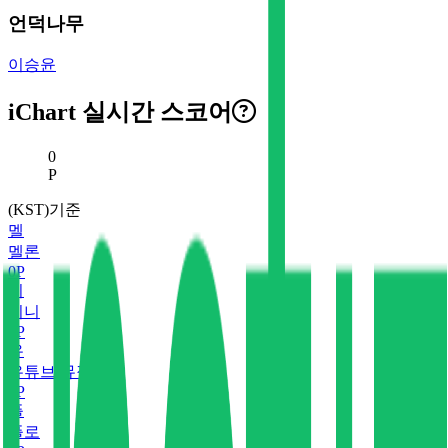
언덕나무
이승윤
iChart 실시간 스코어
현재 스코어
0
P
(KST)기준
멜
멜론
0
P
지
지니
0
P
유
유튜브 뮤직
0
P
플
플로