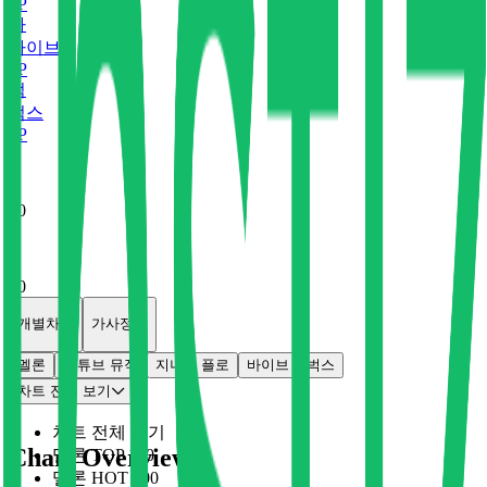
0
P
바
바이브
0
P
벅
벅스
0
P
x
0
x
0
개별차트
가사정보
멜론
유튜브 뮤직
지니
플로
바이브
벅스
차트 전체 보기
차트 전체 보기
Chart Overview
멜론 TOP 100
멜론 HOT 100