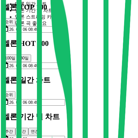
멜론 일간 차트
멜론 TOP 100
멜론 기간 별 차트
멜론 스트리밍 카드
순위
멜론 곡 좋아요
멜론 HOT 100
100일
30일
멜론 일간 차트
순위
멜론 기간 별 차트
주간
월간
연간