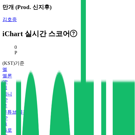
만개 (Prod. 신지후)
김호중
iChart 실시간 스코어
현재 스코어
0
P
(KST)기준
멜
멜론
0
P
지
지니
0
P
유
유튜브 뮤직
0
P
플
플로