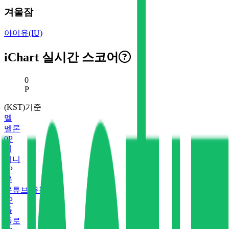
겨울잠
아이유(IU)
iChart 실시간 스코어
현재 스코어
0
P
(KST)기준
멜
멜론
0
P
지
지니
0
P
유
유튜브 뮤직
0
P
플
플로