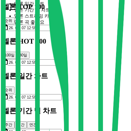
멜론 일간 차트
멜론 TOP 100
멜론 기간 별 차트
멜론 스트리밍 카드
순위
멜론 곡 좋아요
멜론 HOT 100
100일
30일
멜론 일간 차트
순위
멜론 기간 별 차트
주간
월간
연간