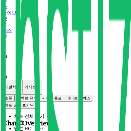
0
P
바
바이브
0
P
벅
벅스
0
P
x
0
x
0
개별차트
가사정보
멜론
유튜브 뮤직
지니
플로
바이브
벅스
차트 전체 보기
차트 전체 보기
Chart Overview
멜론 TOP 100
멜론 HOT 100