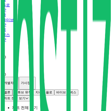
플로
0
P
바
바이브
0
P
벅
벅스
0
P
x
0
x
0
개별차트
가사정보
멜론
유튜브 뮤직
지니
플로
바이브
벅스
차트 전체 보기
차트 전체 보기