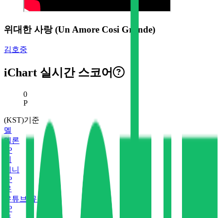
위대한 사랑 (Un Amore Cosi Grande)
김호중
iChart 실시간 스코어
현재 스코어
0
P
(KST)기준
멜
멜론
0
P
지
지니
0
P
유
유튜브 뮤직
0
P
플