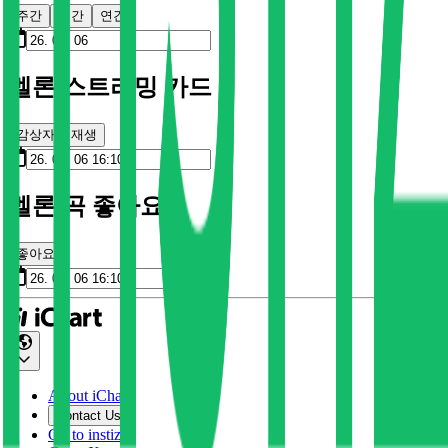
주간
월간
연간
멜론 스트리밍 카드
감상자
재생
멜론 곡 좋아요
좋아요
About iChart
Contact Us
Go to instiz