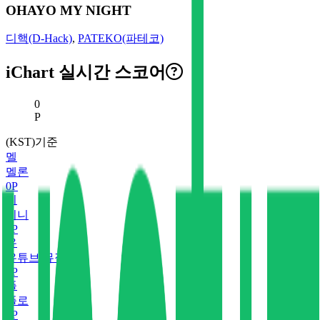
OHAYO MY NIGHT
디핵(D-Hack)
,
PATEKO(파테코)
iChart 실시간 스코어
현재 스코어
0
P
(KST)기준
멜
멜론
0
P
지
지니
0
P
유
유튜브 뮤직
0
P
플
플로
0
P