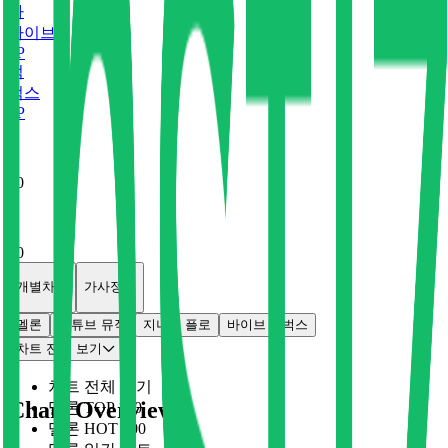
바
바이브
0
P
벅
벅스
0
P
x
0
x
0
개별차트
가사정보
멜론
유튜브 뮤직
지니
플로
바이브
벅스
차트 전체 보기
차트 전체 보기
Chart Overview
멜론 TOP 100
멜론 HOT 100