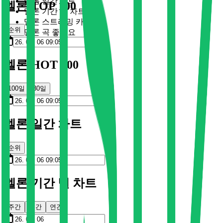
멜론 일간 차트
멜론 TOP 100
멜론 기간 별 차트
멜론 스트리밍 카드
순위
멜론 곡 좋아요
멜론 HOT 100
100일
30일
멜론 일간 차트
순위
멜론 기간 별 차트
주간
월간
연간