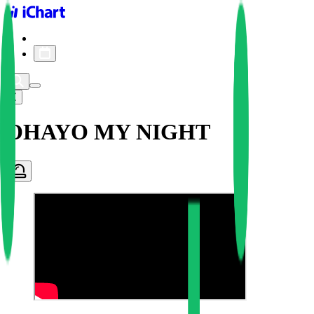
iChart logo
iChart 기록
차트 필터
OHAYO MY NIGHT