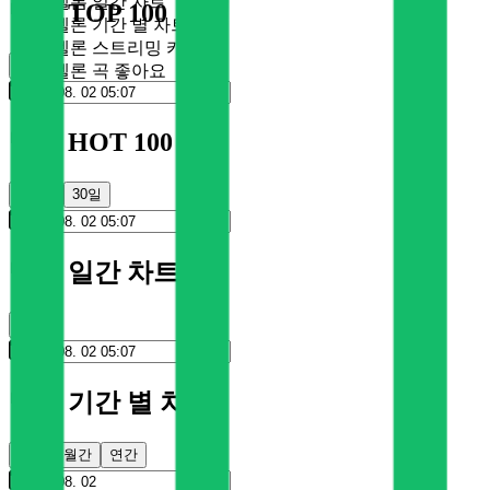
멜론 일간 차트
멜론 TOP 100
멜론 기간 별 차트
멜론 스트리밍 카드
순위
멜론 곡 좋아요
멜론 HOT 100
100일
30일
멜론 일간 차트
순위
멜론 기간 별 차트
주간
월간
연간