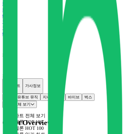
바
바이브
0
P
벅
벅스
0
P
x
0
x
0
개별차트
가사정보
멜론
유튜브 뮤직
지니
플로
바이브
벅스
차트 전체 보기
차트 전체 보기
Chart Overview
멜론 TOP 100
멜론 HOT 100