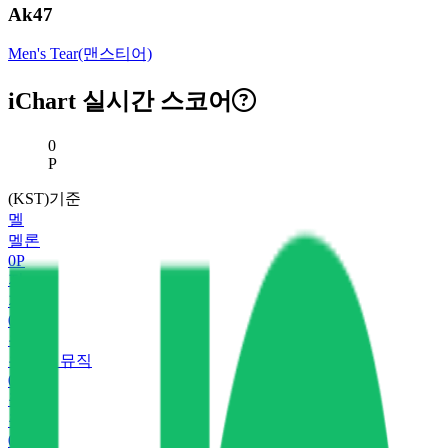
Ak47
Men's Tear(맨스티어)
iChart 실시간 스코어
현재 스코어
0
P
(KST)기준
멜
멜론
0
P
지
지니
0
P
유
유튜브 뮤직
0
P
플
플로
0
P