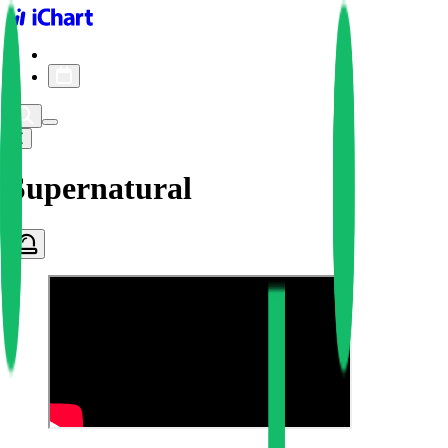
iChart logo
iChart 기록
차트 필터
Supernatural