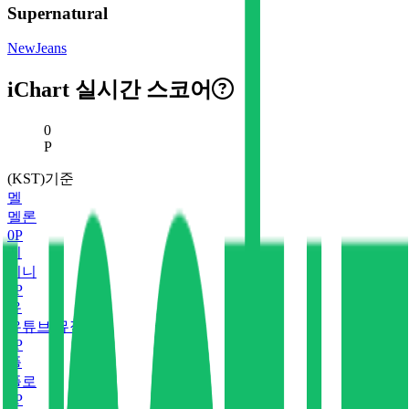
Supernatural
NewJeans
iChart 실시간 스코어
현재 스코어
0
P
(KST)기준
멜
멜론
0
P
지
지니
0
P
유
유튜브 뮤직
0
P
플
플로
0
P