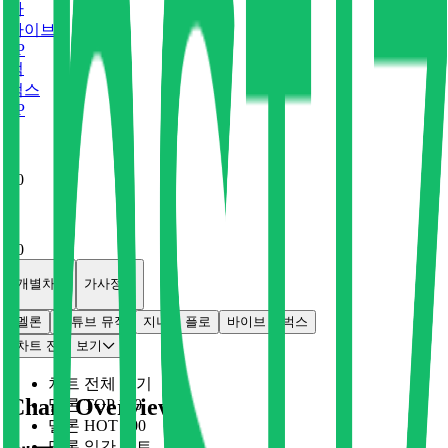
바
바이브
0
P
벅
벅스
0
P
x
0
x
0
개별차트
가사정보
멜론
유튜브 뮤직
지니
플로
바이브
벅스
차트 전체 보기
차트 전체 보기
Chart Overview
멜론 TOP 100
멜론 HOT 100
멜론 일간 차트