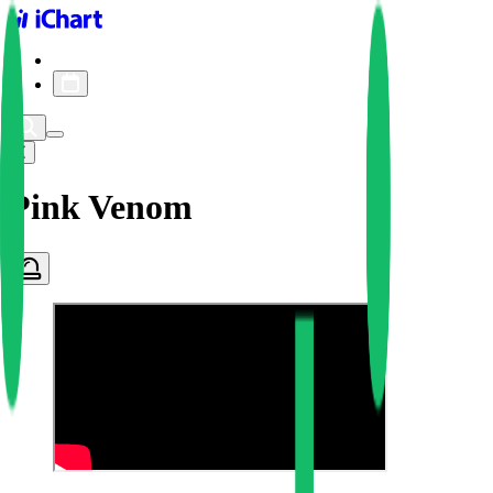
iChart logo
iChart 기록
차트 필터
Pink Venom