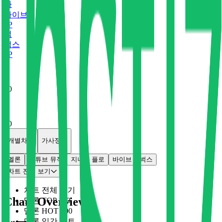
바
바이브
0
P
벅
벅스
0
P
x
0
x
0
개별차트
가사정보
멜론
유튜브 뮤직
지니
플로
바이브
벅스
차트 전체 보기
차트 전체 보기
Chart Overview
멜론 TOP 100
멜론 HOT 100
멜론 일간 차트