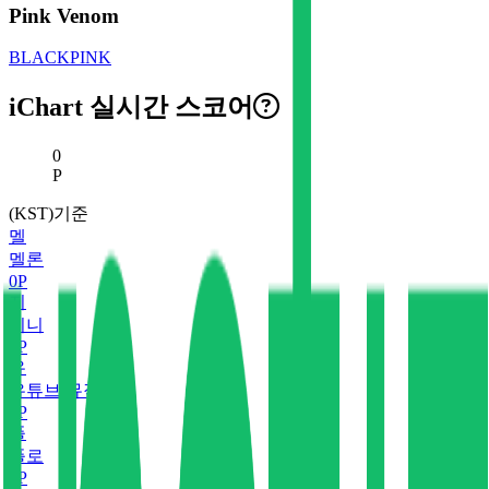
Pink Venom
BLACKPINK
iChart 실시간 스코어
현재 스코어
0
P
(KST)기준
멜
멜론
0
P
지
지니
0
P
유
유튜브 뮤직
0
P
플
플로
0
P