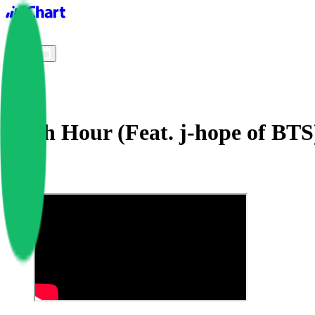
iChart logo
iChart 기록
차트 필터
Rush Hour (Feat. j-hope of BTS