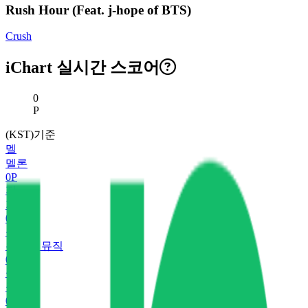
Rush Hour (Feat. j-hope of BTS)
Crush
iChart 실시간 스코어
현재 스코어
0
P
(KST)기준
멜
멜론
0
P
지
지니
0
P
유
유튜브 뮤직
0
P
플
플로
0
P