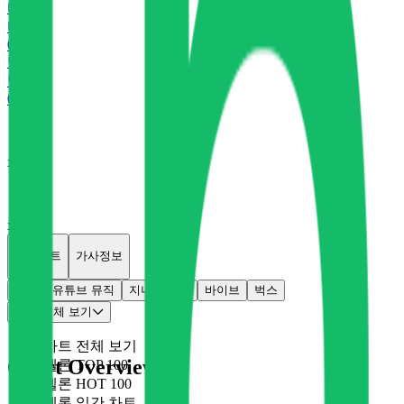
바
바이브
0
P
벅
벅스
0
P
x
0
x
0
개별차트
가사정보
멜론
유튜브 뮤직
지니
플로
바이브
벅스
차트 전체 보기
차트 전체 보기
Chart Overview
멜론 TOP 100
멜론 HOT 100
멜론 일간 차트