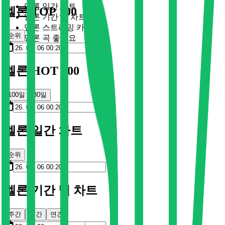
멜론 일간 차트
멜론 TOP 100
멜론 기간 별 차트
멜론 스트리밍 카드
순위
멜론 곡 좋아요
멜론 HOT 100
100일
30일
멜론 일간 차트
순위
멜론 기간 별 차트
주간
월간
연간