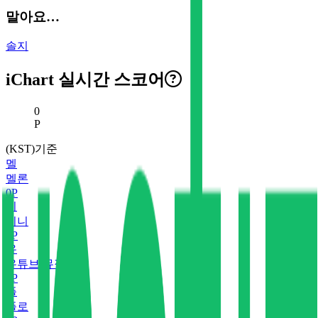
말아요…
솔지
iChart 실시간 스코어
현재 스코어
0
P
(KST)기준
멜
멜론
0
P
지
지니
0
P
유
유튜브 뮤직
0
P
플
플로