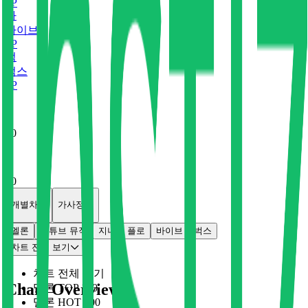
0
P
바
바이브
0
P
벅
벅스
0
P
x
0
x
0
개별차트
가사정보
멜론
유튜브 뮤직
지니
플로
바이브
벅스
차트 전체 보기
차트 전체 보기
Chart Overview
멜론 TOP 100
멜론 HOT 100