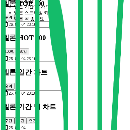
멜론 일간 차트
멜론 TOP 100
멜론 기간 별 차트
멜론 스트리밍 카드
순위
멜론 곡 좋아요
멜론 HOT 100
100일
30일
멜론 일간 차트
순위
멜론 기간 별 차트
주간
월간
연간