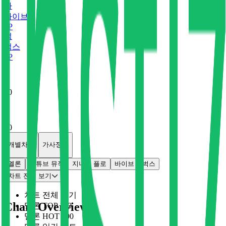
바
바이브
0
P
벅
벅스
0
P
x
0
x
0
개별차트
가사정보
멜론
유튜브 뮤직
지니
플로
바이브
벅스
차트 전체 보기
차트 전체 보기
Chart Overview
멜론 TOP 100
멜론 HOT 100