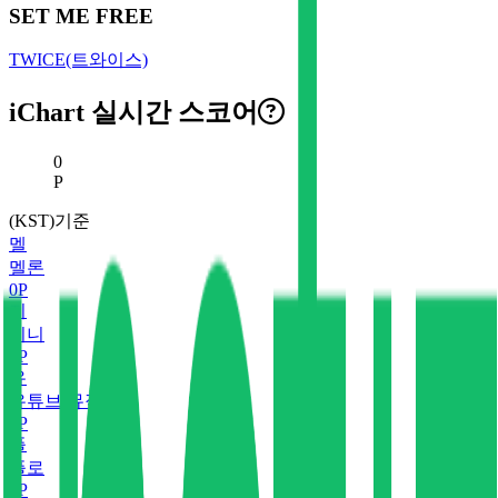
SET ME FREE
TWICE(트와이스)
iChart 실시간 스코어
현재 스코어
0
P
(KST)기준
멜
멜론
0
P
지
지니
0
P
유
유튜브 뮤직
0
P
플
플로
0
P