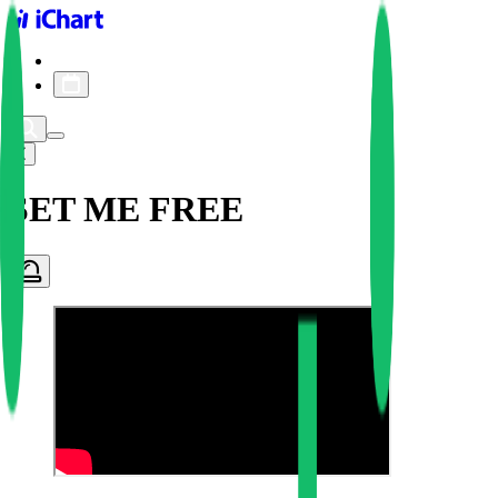
iChart logo
iChart 기록
차트 필터
SET ME FREE