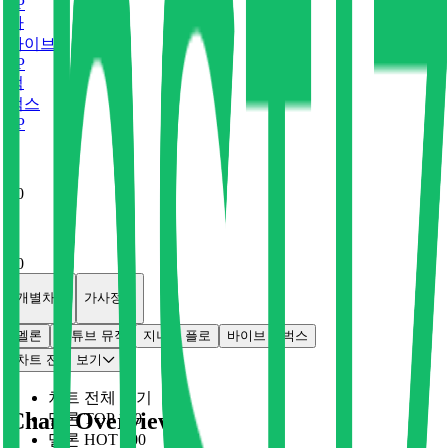
0
P
바
바이브
0
P
벅
벅스
0
P
x
0
x
0
개별차트
가사정보
멜론
유튜브 뮤직
지니
플로
바이브
벅스
차트 전체 보기
차트 전체 보기
Chart Overview
멜론 TOP 100
멜론 HOT 100