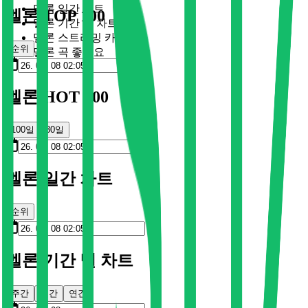
멜론 일간 차트
멜론 TOP 100
멜론 기간 별 차트
멜론 스트리밍 카드
순위
멜론 곡 좋아요
멜론 HOT 100
100일
30일
멜론 일간 차트
순위
멜론 기간 별 차트
주간
월간
연간