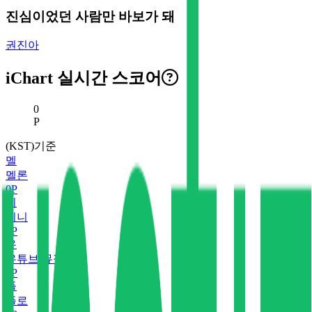
진심이었던 사람만 바보가 돼
권진아
iChart 실시간 스코어
현재 스코어
0
P
(KST)기준
멜
멜론
0
P
지
지니
0
P
유
유튜브 뮤직
0
P
플
플로