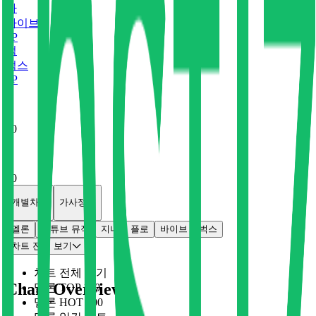
바
바이브
0
P
벅
벅스
0
P
x
0
x
0
개별차트
가사정보
멜론
유튜브 뮤직
지니
플로
바이브
벅스
차트 전체 보기
차트 전체 보기
Chart Overview
멜론 TOP 100
멜론 HOT 100