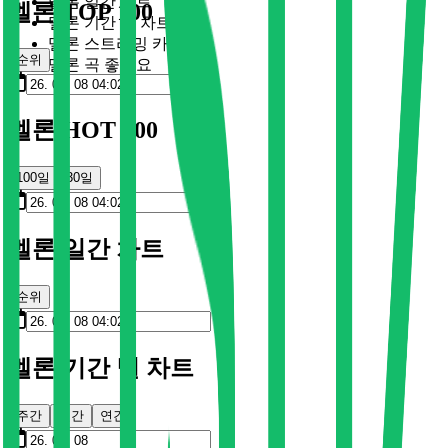
멜론 일간 차트
멜론 TOP 100
멜론 기간 별 차트
멜론 스트리밍 카드
순위
멜론 곡 좋아요
멜론 HOT 100
100일
30일
멜론 일간 차트
순위
멜론 기간 별 차트
주간
월간
연간