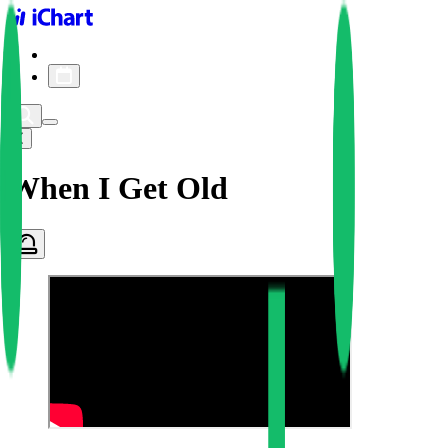
iChart logo
iChart 기록
차트 필터
When I Get Old