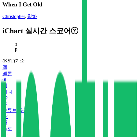
When I Get Old
Christopher
,
청하
iChart 실시간 스코어
현재 스코어
0
P
(KST)기준
멜
멜론
0
P
지
지니
0
P
유
유튜브 뮤직
0
P
플
플로
0
P