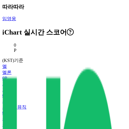
따라따라
임영웅
iChart 실시간 스코어
현재 스코어
0
P
(KST)기준
멜
멜론
0
P
지
지니
0
P
유
유튜브 뮤직
0
P
플
플로