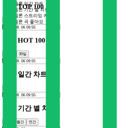
멜론 일간 차트
멜론 TOP 100
멜론 기간 별 차트
멜론 스트리밍 카드
순위
멜론 곡 좋아요
멜론 HOT 100
100일
30일
멜론 일간 차트
순위
멜론 기간 별 차트
주간
월간
연간