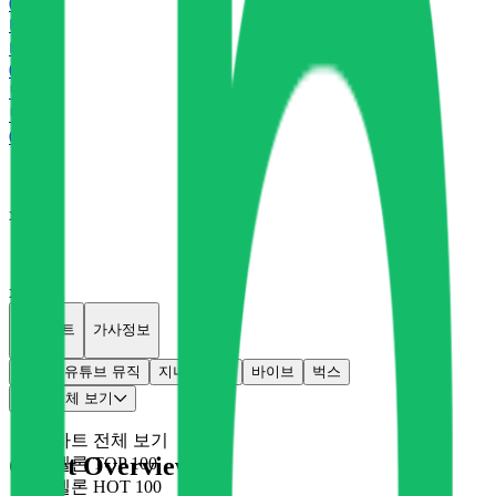
0
P
바
바이브
0
P
벅
벅스
0
P
x
0
x
0
개별차트
가사정보
멜론
유튜브 뮤직
지니
플로
바이브
벅스
차트 전체 보기
차트 전체 보기
Chart Overview
멜론 TOP 100
멜론 HOT 100