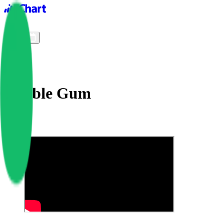
iChart logo
iChart 기록
차트 필터
Bubble Gum