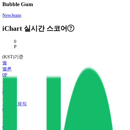
Bubble Gum
NewJeans
iChart 실시간 스코어
현재 스코어
0
P
(KST)기준
멜
멜론
0
P
지
지니
0
P
유
유튜브 뮤직
0
P
플
플로
0
P