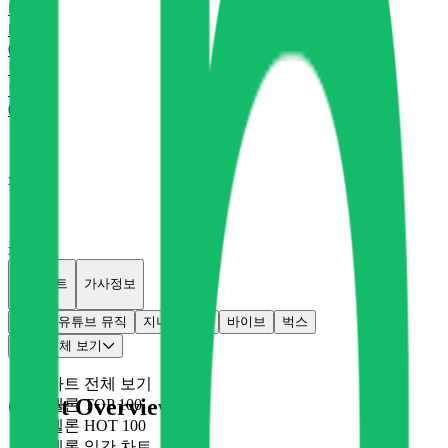
바
바이브
0
P
벅
벅스
0
P
x
0
x
0
개별차트
가사정보
멜론
유튜브 뮤직
지니
플로
바이브
벅스
차트 전체 보기
차트 전체 보기
Chart Overview
멜론 TOP 100
멜론 HOT 100
멜론 일간 차트