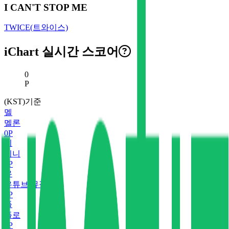
I CAN'T STOP ME
TWICE(트와이스)
iChart 실시간 스코어
현재 스코어
0
P
(KST)기준
멜
멜론
0
P
지
지니
0
P
유
유튜브 뮤직
0
P
플
플로
0
P