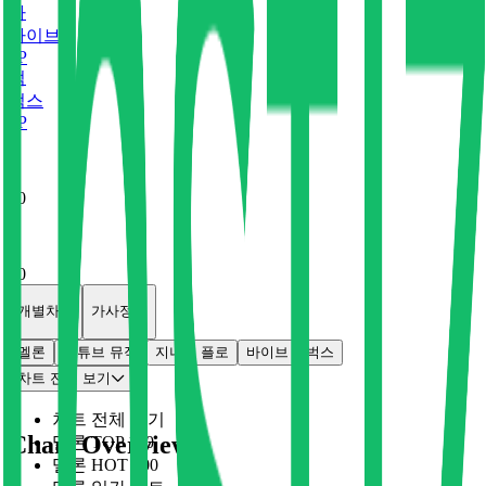
바
바이브
0
P
벅
벅스
0
P
x
0
x
0
개별차트
가사정보
멜론
유튜브 뮤직
지니
플로
바이브
벅스
차트 전체 보기
차트 전체 보기
Chart Overview
멜론 TOP 100
멜론 HOT 100