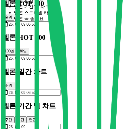
멜론 일간 차트
멜론 TOP 100
멜론 기간 별 차트
멜론 스트리밍 카드
순위
멜론 곡 좋아요
멜론 HOT 100
100일
30일
멜론 일간 차트
순위
멜론 기간 별 차트
주간
월간
연간