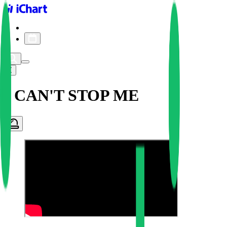
iChart logo
iChart 기록
차트 필터
I CAN'T STOP ME