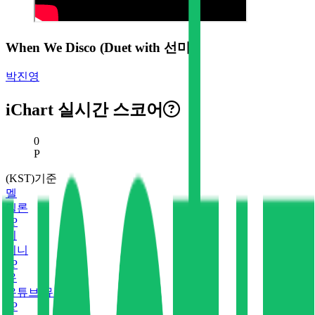
When We Disco (Duet with 선미)
박진영
iChart 실시간 스코어
현재 스코어
0
P
(KST)기준
멜
멜론
0
P
지
지니
0
P
유
유튜브 뮤직
0
P