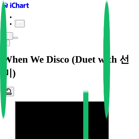
iChart logo
iChart 기록
차트 필터
When We Disco (Duet with 선
미)