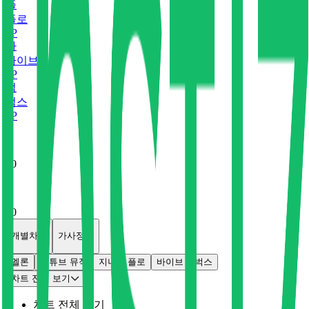
플
플로
0
P
바
바이브
0
P
벅
벅스
0
P
x
0
x
0
개별차트
가사정보
멜론
유튜브 뮤직
지니
플로
바이브
벅스
차트 전체 보기
차트 전체 보기