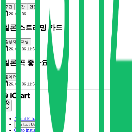
주간
월간
연간
멜론 스트리밍 카드
감상자
재생
멜론 곡 좋아요
좋아요
About iChart
Contact Us
Go to instiz