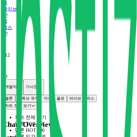
바
바이브
0
P
벅
벅스
0
P
x
12
x
0
개별차트
가사정보
멜론
유튜브 뮤직
지니
플로
바이브
벅스
차트 전체 보기
차트 전체 보기
Chart Overview
멜론 TOP 100
멜론 HOT 100
멜론 일간 차트