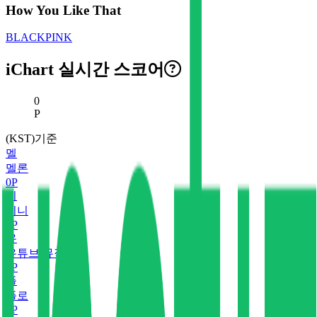
How You Like That
BLACKPINK
iChart 실시간 스코어
현재 스코어
0
P
(KST)기준
멜
멜론
0
P
지
지니
0
P
유
유튜브 뮤직
0
P
플
플로
0
P