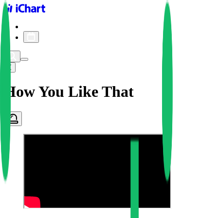
iChart logo
iChart 기록
차트 필터
How You Like That