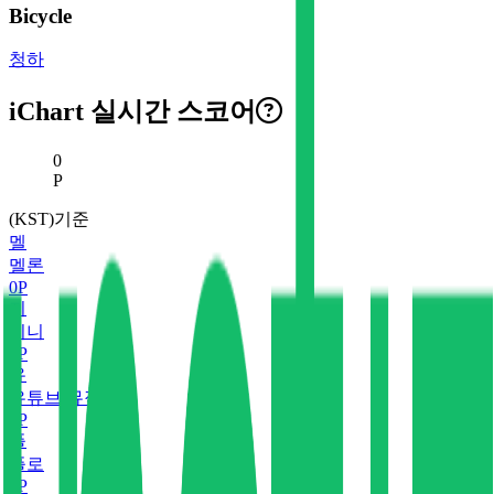
Bicycle
청하
iChart 실시간 스코어
현재 스코어
0
P
(KST)기준
멜
멜론
0
P
지
지니
0
P
유
유튜브 뮤직
0
P
플
플로
0
P