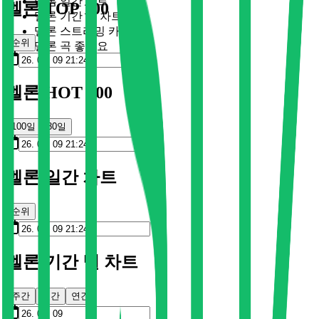
멜론 일간 차트
멜론 TOP 100
멜론 기간 별 차트
멜론 스트리밍 카드
순위
멜론 곡 좋아요
멜론 HOT 100
100일
30일
멜론 일간 차트
순위
멜론 기간 별 차트
주간
월간
연간