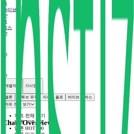
바
바이브
0
P
벅
벅스
0
P
x
0
x
0
개별차트
가사정보
멜론
유튜브 뮤직
지니
플로
바이브
벅스
차트 전체 보기
차트 전체 보기
Chart Overview
멜론 TOP 100
멜론 HOT 100