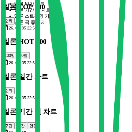
멜론 일간 차트
멜론 TOP 100
멜론 기간 별 차트
멜론 스트리밍 카드
순위
멜론 곡 좋아요
멜론 HOT 100
100일
30일
멜론 일간 차트
순위
멜론 기간 별 차트
주간
월간
연간