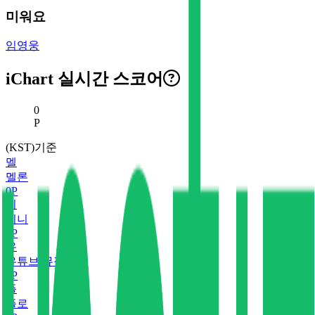
미워요
임영웅
iChart 실시간 스코어
현재 스코어
0
P
(KST)기준
멜
멜론
0
P
지
지니
0
P
유
유튜브 뮤직
0
P
플
플로