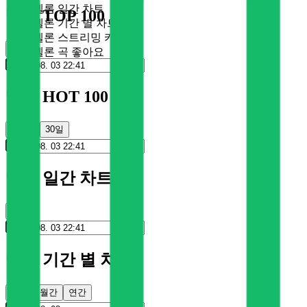
멜론 일간 차트
멜론 TOP 100
멜론 기간 별 차트
멜론 스트리밍 카드
순위
멜론 곡 좋아요
멜론 HOT 100
100일
30일
멜론 일간 차트
순위
멜론 기간 별 차트
주간
월간
연간