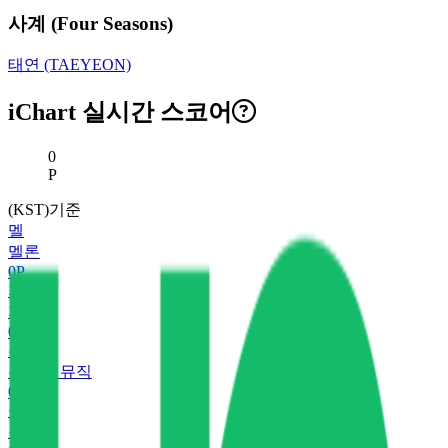
사계 (Four Seasons)
태연 (TAEYEON)
iChart 실시간 스코어
현재 스코어
0
P
(KST)기준
멜
멜론
0
P
지
지니
0
P
유
유튜브 뮤직
0
P
플
플로