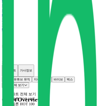
0
P
바
바이브
0
P
벅
벅스
0
P
x
0
x
0
개별차트
가사정보
멜론
유튜브 뮤직
지니
플로
바이브
벅스
차트 전체 보기
차트 전체 보기
Chart Overview
멜론 TOP 100
멜론 HOT 100