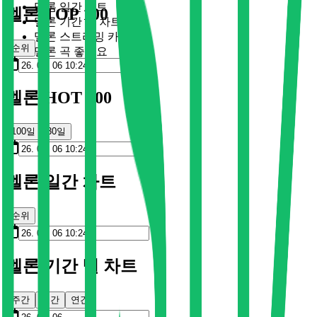
멜론 일간 차트
멜론 TOP 100
멜론 기간 별 차트
멜론 스트리밍 카드
순위
멜론 곡 좋아요
멜론 HOT 100
100일
30일
멜론 일간 차트
순위
멜론 기간 별 차트
주간
월간
연간