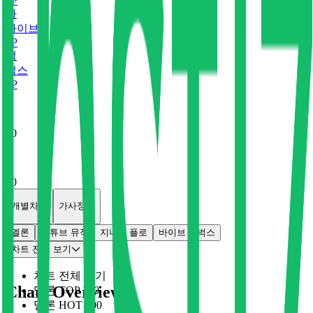
0
P
바
바이브
0
P
벅
벅스
0
P
x
0
x
0
개별차트
가사정보
멜론
유튜브 뮤직
지니
플로
바이브
벅스
차트 전체 보기
차트 전체 보기
Chart Overview
멜론 TOP 100
멜론 HOT 100