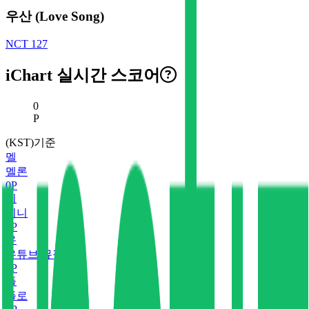
우산 (Love Song)
NCT 127
iChart 실시간 스코어
현재 스코어
0
P
(KST)기준
멜
멜론
0
P
지
지니
0
P
유
유튜브 뮤직
0
P
플
플로