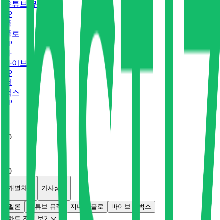
유튜브 뮤직
0
P
플
플로
0
P
바
바이브
0
P
벅
벅스
0
P
x
0
x
0
개별차트
가사정보
멜론
유튜브 뮤직
지니
플로
바이브
벅스
차트 전체 보기