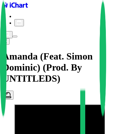
iChart logo
iChart 기록
차트 필터
Amanda (Feat. Simon
Dominic) (Prod. By
UNTITLEDS)