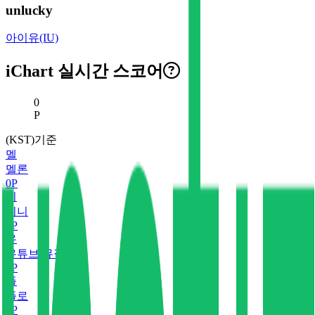
unlucky
아이유(IU)
iChart 실시간 스코어
현재 스코어
0
P
(KST)기준
멜
멜론
0
P
지
지니
0
P
유
유튜브 뮤직
0
P
플
플로
0
P