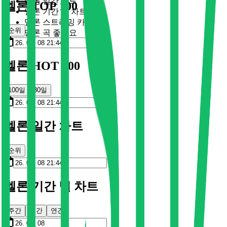
멜론 일간 차트
멜론 TOP 100
멜론 기간 별 차트
멜론 스트리밍 카드
순위
멜론 곡 좋아요
멜론 HOT 100
100일
30일
멜론 일간 차트
순위
멜론 기간 별 차트
주간
월간
연간