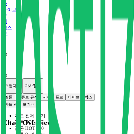
바
바이브
0
P
벅
벅스
0
P
x
0
x
0
개별차트
가사정보
멜론
유튜브 뮤직
지니
플로
바이브
벅스
차트 전체 보기
차트 전체 보기
Chart Overview
멜론 TOP 100
멜론 HOT 100