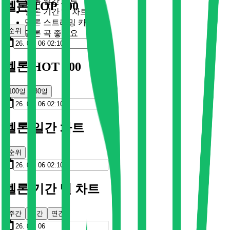
멜론 일간 차트
멜론 TOP 100
멜론 기간 별 차트
멜론 스트리밍 카드
순위
멜론 곡 좋아요
멜론 HOT 100
100일
30일
멜론 일간 차트
순위
멜론 기간 별 차트
주간
월간
연간