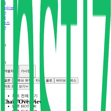
바
바이브
0
P
벅
벅스
0
P
x
0
x
0
개별차트
가사정보
멜론
유튜브 뮤직
지니
플로
바이브
벅스
차트 전체 보기
차트 전체 보기
Chart Overview
멜론 TOP 100
멜론 HOT 100