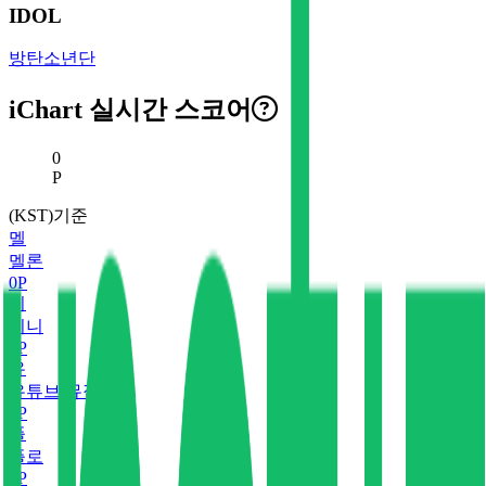
IDOL
방탄소년단
iChart 실시간 스코어
현재 스코어
0
P
(KST)기준
멜
멜론
0
P
지
지니
0
P
유
유튜브 뮤직
0
P
플
플로
0
P