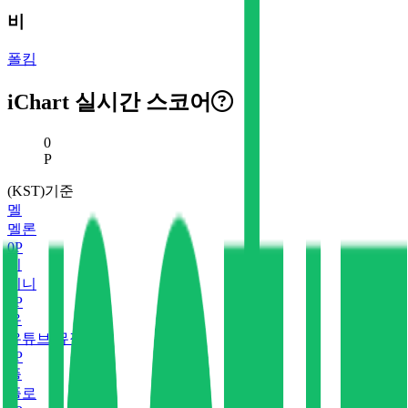
비
폴킴
iChart 실시간 스코어
현재 스코어
0
P
(KST)기준
멜
멜론
0
P
지
지니
0
P
유
유튜브 뮤직
0
P
플
플로