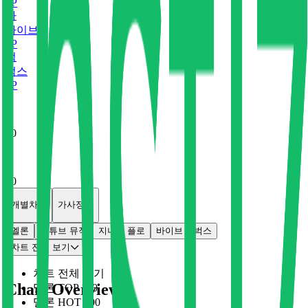
0
P
바
바이브
0
P
벅
벅스
0
P
x
0
x
0
개별차트
가사정보
멜론
유튜브 뮤직
지니
플로
바이브
벅스
차트 전체 보기
차트 전체 보기
Chart Overview
멜론 TOP 100
멜론 HOT 100