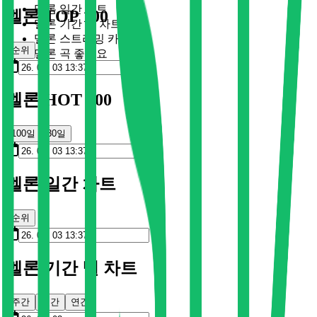
멜론 일간 차트
멜론 TOP 100
멜론 기간 별 차트
멜론 스트리밍 카드
순위
멜론 곡 좋아요
멜론 HOT 100
100일
30일
멜론 일간 차트
순위
멜론 기간 별 차트
주간
월간
연간