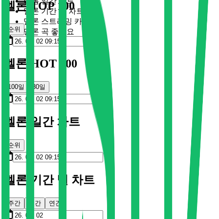
멜론 일간 차트
멜론 TOP 100
멜론 기간 별 차트
멜론 스트리밍 카드
순위
멜론 곡 좋아요
멜론 HOT 100
100일
30일
멜론 일간 차트
순위
멜론 기간 별 차트
주간
월간
연간