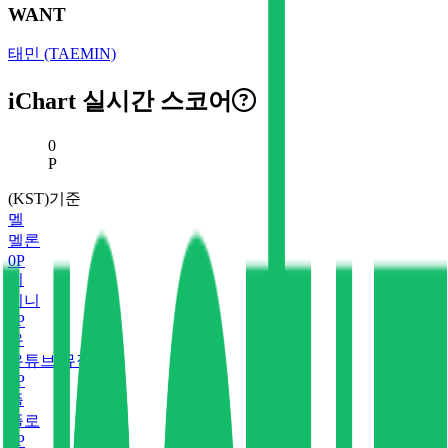
WANT
태민 (TAEMIN)
iChart 실시간 스코어
현재 스코어
0
P
(KST)기준
멜
멜론
0
P
지
지니
0
P
유
유튜브 뮤직
0
P
플
플로
0
P