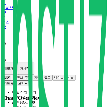
바
바이브
0
P
벅
벅스
0
P
x
0
x
0
개별차트
가사정보
멜론
유튜브 뮤직
지니
플로
바이브
벅스
차트 전체 보기
차트 전체 보기
Chart Overview
멜론 TOP 100
멜론 HOT 100